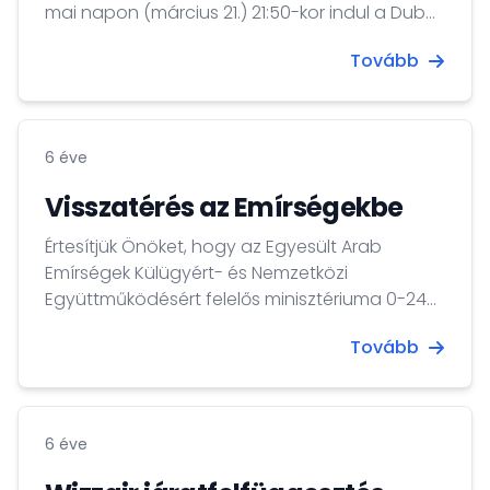
mai napon (március 21.) 21:50-kor indul a Dubai
Al Maktoum repülőtérről! A járat a holnapi
Tovább
naptól kezdve ideiglenesen nem közlekedik!
6 éve
Visszatérés az Emírségekbe
Értesítjük Önöket, hogy az Egyesült Arab
Emírségek Külügyért- és Nemzetközi
Együttműködésért felelős minisztériuma 0-24
órában elérhető információs vonalat hozott
Tovább
létre a 0097124965228 és a 0097192083344
telefonszámokon azon tartózkodási
engedéllyel rendelkező külföldi állampolgárok
számára, akik a vírus miatti korlátozások
6 éve
következtében nem tudtak visszatérni az
Emírségekbe. További információért kérjük