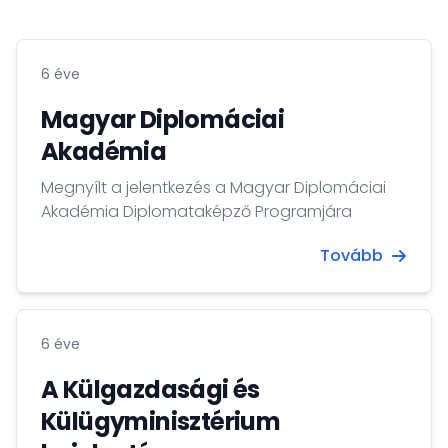
6 éve
Magyar Diplomáciai
Akadémia
Megnyílt a jelentkezés a Magyar Diplomáciai
Akadémia Diplomataképző Programjára
Tovább
6 éve
A Külgazdasági és
Külügyminisztérium