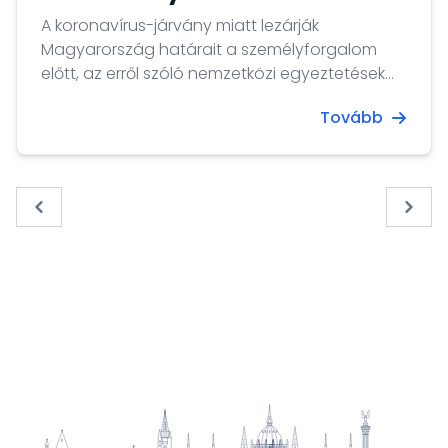
https://www.emirates.com/english/help/travel-
A koronavírus-járvány miatt lezárják
updates/
Magyarország határait a személyforgalom
előtt, az erről szóló nemzetközi egyeztetések
zajlanak, így a jövőben csak magyar
Tovább
állampolgárok léphetnek be az ország
területére - jelentette be Orbán Viktor
miniszterelnök hétfőn az Országgyűlésben,
napirend előtt.
« Previous
Next 