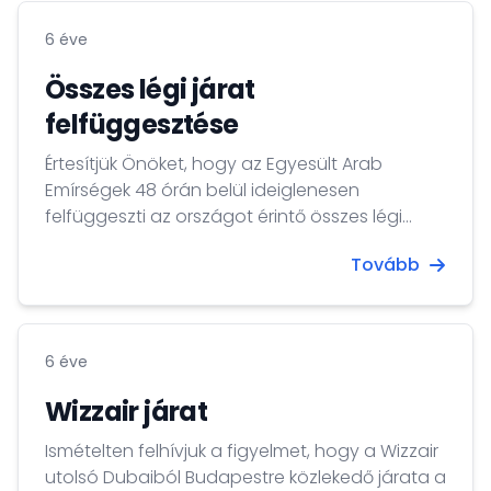
6 éve
Összes légi járat
felfüggesztése
Értesítjük Önöket, hogy az Egyesült Arab
Emírségek 48 órán belül ideiglenesen
felfüggeszti az országot érintő összes légi
járatot, így átszállásra sem lesz lehetőség. A
Tovább
járatok felfüggesztéséig a hazautazáshoz a
következő lehetőségeket javasoljuk...
6 éve
Wizzair járat
Ismételten felhívjuk a figyelmet, hogy a Wizzair
utolsó Dubaiból Budapestre közlekedő járata a