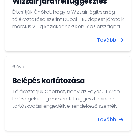
Wizzair járatfelfüggesztés
hívják a megadott telefonszámokat.
Értesítjük Önöket, hogy a Wizzair légitrsaság
tájékoztatása szerint Dubai - Budapest járataik
március 21-ig közlekednek! Kérjük az országban
tartózkodó állampolgárainkat, amennyiben a
Tovább
Magyarországra történő hazautazásuk
bizonytalan, jelentkezzenek a
consulate.abu@mfa.gov.hu e-mail címen,
illetve a +971 2 67 66 190-es telefonszámon!
6 éve
Belépés korlátozása
Tájékoztatjuk Önöknet, hogy az Egyesült Arab
Emírségek ideiglenesen felfüggeszti minden
tartózkodási engedéllyel rendelkező személy
országba történő belépését!
Tovább
http://wam.ae/en/details/1395302831731