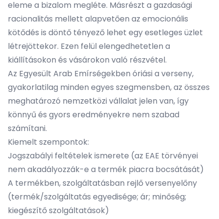
eleme a bizalom megléte. Másrészt a gazdasági
racionalitás mellett alapvetően az emocionális
kötődés is döntő tényező lehet egy esetleges üzlet
létrejöttekor. Ezen felül elengedhetetlen a
kiállításokon és vásárokon való részvétel.
Az Egyesült Arab Emírségekben óriási a verseny,
gyakorlatilag minden egyes szegmensben, az összes
meghatározó nemzetközi vállalat jelen van, így
könnyű és gyors eredményekre nem szabad
számítani.
Kiemelt szempontok:
Jogszabályi feltételek ismerete (az EAE törvényei
nem akadályozzák-e a termék piacra bocsátását)
A termékben, szolgáltatásban rejlő versenyelőny
(termék/szolgáltatás egyedisége; ár; minőség;
kiegészítő szolgáltatások)