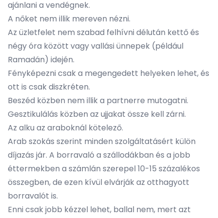
ajánlani a vendégnek.
A nőket nem illik mereven nézni.
Az üzletfelet nem szabad felhívni délután kettő és
négy óra között vagy vallási ünnepek (például
Ramadán) idején.
Fényképezni csak a megengedett helyeken lehet, és
ott is csak diszkréten.
Beszéd közben nem illik a partnerre mutogatni.
Gesztikulálás közben az ujjakat össze kell zárni.
Az alku az araboknál kötelező.
Arab szokás szerint minden szolgáltatásért külön
díjazás jár. A borravaló a szállodákban és a jobb
éttermekben a számlán szerepel 10-15 százalékos
összegben, de ezen kívül elvárják az otthagyott
borravalót is.
Enni csak jobb kézzel lehet, ballal nem, mert azt