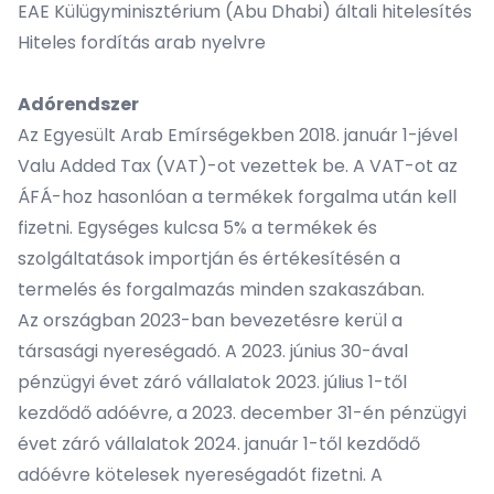
EAE Külügyminisztérium (Abu Dhabi) általi hitelesítés
Hiteles fordítás arab nyelvre
Adórendszer
Az Egyesült Arab Emírségekben 2018. január 1-jével
Valu Added Tax (VAT)-ot vezettek be. A VAT-ot az
ÁFÁ-hoz hasonlóan a termékek forgalma után kell
fizetni. Egységes kulcsa 5% a termékek és
szolgáltatások importján és értékesítésén a
termelés és forgalmazás minden szakaszában.
Az országban 2023-ban bevezetésre kerül a
társasági nyereségadó. A 2023. június 30-ával
pénzügyi évet záró vállalatok 2023. július 1-től
kezdődő adóévre, a 2023. december 31-én pénzügyi
évet záró vállalatok 2024. január 1-től kezdődő
adóévre kötelesek nyereségadót fizetni. A