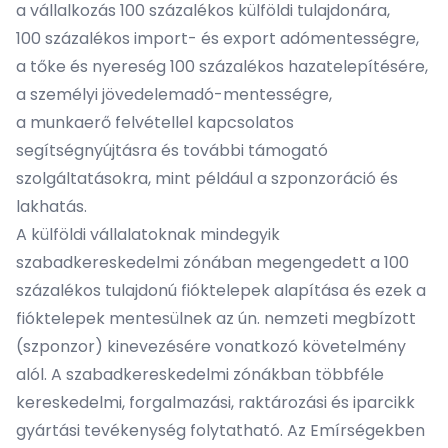
a vállalkozás 100 százalékos külföldi tulajdonára,
100 százalékos import- és export adómentességre,
a tőke és nyereség 100 százalékos hazatelepítésére,
a személyi jövedelemadó-mentességre,
a munkaerő felvétellel kapcsolatos
segítségnyújtásra és további támogató
szolgáltatásokra, mint például a szponzoráció és
lakhatás.
A külföldi vállalatoknak mindegyik
szabadkereskedelmi zónában megengedett a 100
százalékos tulajdonú fióktelepek alapítása és ezek a
fióktelepek mentesülnek az ún. nemzeti megbízott
(szponzor) kinevezésére vonatkozó követelmény
alól. A szabadkereskedelmi zónákban többféle
kereskedelmi, forgalmazási, raktározási és iparcikk
gyártási tevékenység folytatható. Az Emírségekben