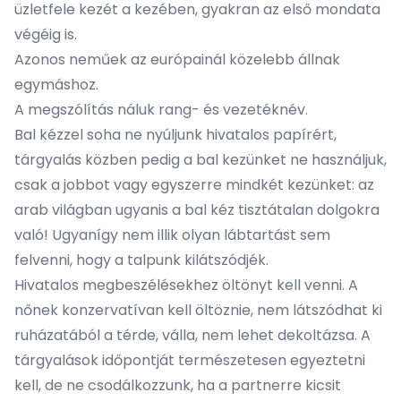
üzletfele kezét a kezében, gyakran az első mondata
végéig is.
Azonos neműek az európainál közelebb állnak
egymáshoz.
A megszólítás náluk rang- és vezetéknév.
Bal kézzel soha ne nyúljunk hivatalos papírért,
tárgyalás közben pedig a bal kezünket ne használjuk,
csak a jobbot vagy egyszerre mindkét kezünket: az
arab világban ugyanis a bal kéz tisztátalan dolgokra
való! Ugyanígy nem illik olyan lábtartást sem
felvenni, hogy a talpunk kilátszódjék.
Hivatalos megbeszélésekhez öltönyt kell venni. A
nőnek konzervatívan kell öltöznie, nem látszódhat ki
ruházatából a térde, válla, nem lehet dekoltázsa. A
tárgyalások időpontját természetesen egyeztetni
kell, de ne csodálkozzunk, ha a partnerre kicsit