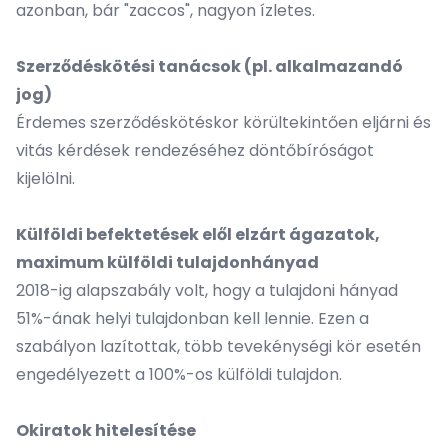
azonban, bár "zaccos", nagyon ízletes.
Szerződéskötési tanácsok (pl. alkalmazandó
jog)
Érdemes szerződéskötéskor körültekintően eljárni és
vitás kérdések rendezéséhez döntőbíróságot
kijelölni.
Külföldi befektetések elől elzárt ágazatok,
maximum külföldi tulajdonhányad
2018-ig alapszabály volt, hogy a tulajdoni hányad
51%-ának helyi tulajdonban kell lennie. Ezen a
szabályon lazítottak, több tevekénységi kör esetén
engedélyezett a 100%-os külföldi tulajdon.
Okiratok hitelesítése