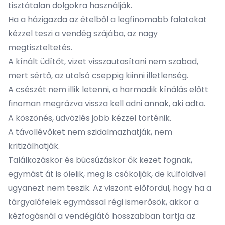
tisztátalan dolgokra használják.
Ha a házigazda az ételből a legfinomabb falatokat
kézzel teszi a vendég szájába, az nagy
megtiszteltetés.
A kínált üdítőt, vizet visszautasítani nem szabad,
mert sértő, az utolsó cseppig kiinni illetlenség.
A csészét nem illik letenni, a harmadik kínálás előtt
finoman megrázva vissza kell adni annak, aki adta.
A köszönés, üdvözlés jobb kézzel történik.
A távollévőket nem szidalmazhatják, nem
kritizálhatják.
Találkozáskor és búcsúzáskor ők kezet fognak,
egymást át is ölelik, meg is csókolják, de külföldivel
ugyanezt nem teszik. Az viszont előfordul, hogy ha a
tárgyalófelek egymással régi ismerősök, akkor a
kézfogásnál a vendéglátó hosszabban tartja az