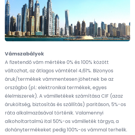
Vámszabályok
A fizetendő vám mértéke 0% és 100% között
változhat, az átlagos vámtétel 4,61%. Bizonyos
áruk/termékek vámmentesen jöhetnek be az
országba (pl.: elektronikai termékek, egyes
élelmiszerek). A vámilletékek számítása CIF (azaz
áruköltség, biztosítás és szállítás) paritáson, 5%-os
ráta alkalmazásával történik. Valamennyi
alkoholtartalmú ital 50%-os vámilleték tárgya, a
dohánytermékeket pedig 100%-os vámmal terhelik.