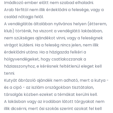
Imádkozó ember előtt nem szabad elhaladni.
Arab férfitól nem illik érdeklődni a felesége, vagy a
család nőtagja felől.
A vendéglátás általában nyilvános helyen (étterem,
klub) történik, ha viszont a vendéglátó lakásában,
nem szükséges ajándékot vinni, vagy a feleségnek
virágot küldeni. Ha a feleség nincs jelen, nem illik
érdeklődni utána. Ha a házigazda felkéri a
hölgyvendégeket, hogy csatlakozzanak a
háziasszonyhoz, e kérésnek feltétlenül eleget kell
tenni.
Kutyát ábrázoló ajándék nem adható, mert a kutya -
és a cipő - az iszlám országokban tisztátalan,
társalgás közben ezeket a témákat kerülni kell.
A lakásban vagy az irodában látott tárgyakat nem
illik dicsérni, mert ősi szokás szerint azokat fel kell