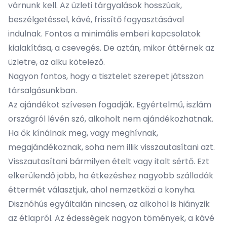
várnunk kell. Az üzleti tárgyalások hosszúak,
beszélgetéssel, kávé, frissítő fogyasztásával
indulnak. Fontos a minimális emberi kapcsolatok
kialakítása, a csevegés. De aztán, mikor áttérnek az
üzletre, az alku kötelező.
Nagyon fontos, hogy a tisztelet szerepet játsszon
társalgásunkban.
Az ajándékot szívesen fogadják. Egyértelmű, iszlám
országról lévén szó, alkoholt nem ajándékozhatnak.
Ha ők kínálnak meg, vagy meghívnak,
megajándékoznak, soha nem illik visszautasítani azt.
Visszautasítani bármilyen ételt vagy italt sértő. Ezt
elkerülendő jobb, ha étkezéshez nagyobb szállodák
éttermét választjuk, ahol nemzetközi a konyha.
Disznóhús egyáltalán nincsen, az alkohol is hiányzik
az étlapról. Az édességek nagyon tömények, a kávé