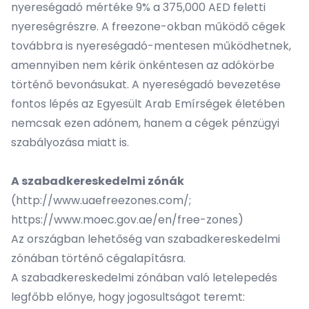
nyereségadó mértéke 9% a 375,000 AED feletti
nyereségrészre. A freezone-okban működő cégek
továbbra is nyereségadó-mentesen működhetnek,
amennyiben nem kérik önkéntesen az adókörbe
történő bevonásukat. A nyereségadó bevezetése
fontos lépés az Egyesült Arab Emírségek életében
nemcsak ezen adónem, hanem a cégek pénzügyi
szabályozása miatt is.
A szabadkereskedelmi zónák
(
http://www.uaefreezones.com/
;
https://www.moec.gov.ae/en/free-zones
)
Az országban lehetőség van szabadkereskedelmi
zónában történő cégalapításra.
A szabadkereskedelmi zónában való letelepedés
legfőbb előnye, hogy jogosultságot teremt: