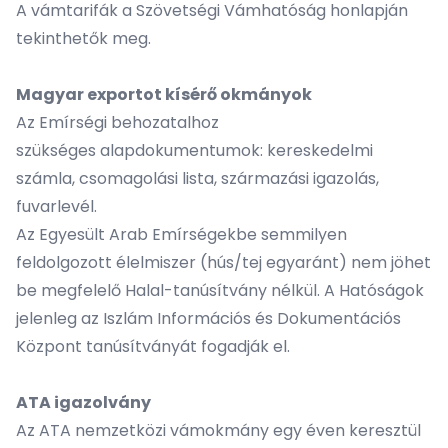
A vámtarifák a
Szövetségi Vámhatóság
honlapján
tekinthetők meg.
Magyar exportot kísérő okmányok
Az Emírségi behozatalhoz
szükséges alapdokumentumok: kereskedelmi
számla, csomagolási lista, származási igazolás,
fuvarlevél.
Az Egyesült Arab Emírségekbe semmilyen
feldolgozott élelmiszer (hús/tej egyaránt) nem jöhet
be megfelelő Halal-tanúsítvány nélkül. A Hatóságok
jelenleg az
Iszlám Információs és Dokumentációs
Központ
tanúsítványát fogadják el.
ATA igazolvány
Az ATA nemzetközi vámokmány egy éven keresztül