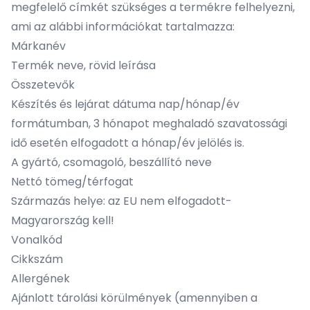
megfelelő címkét szükséges a termékre felhelyezni,
ami az alábbi információkat tartalmazza:
Márkanév
Termék neve, rövid leírása
Összetevők
Készítés és lejárat dátuma nap/hónap/év
formátumban, 3 hónapot meghaladó szavatossági
idő esetén elfogadott a hónap/év jelölés is.
A gyártó, csomagoló, beszállító neve
Nettó tömeg/térfogat
Származás helye: az EU nem elfogadott-
Magyarország kell!
Vonalkód
Cikkszám
Allergének
Ajánlott tárolási körülmények (amennyiben a