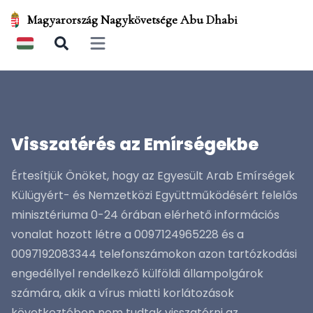
Magyarország Nagykövetsége Abu Dhabi
Open main menu
Visszatérés az Emírségekbe
Értesítjük Önöket, hogy az Egyesült Arab Emírségek
Külügyért- és Nemzetközi Együttműködésért felelős
minisztériuma 0-24 órában elérhető információs
vonalat hozott létre a 0097124965228 és a
0097192083344 telefonszámokon azon tartózkodási
engedéllyel rendelkező külföldi állampolgárok
számára, akik a vírus miatti korlátozások
következtében nem tudtak visszatérni az