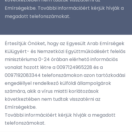
Emírségekbe. További információért kérjük hívják a
megadott telefonszámokat.
Értesítjük Önöket, hogy az Egyesült Arab Emírségek
Külügyért- és Nemzetközi Együttműködésért felelős
minisztériuma 0-24 órában elérhető információs
vonalat hozott létre a 0097124965228 és a
0097192083344 telefonszámokon azon tartózkodási
engedéllyel rendelkező külföldi állampolgárok
számára, akik a vírus miatti korlátozások
következtében nem tudtak visszatérni az
Emírségekbe.
További információért kérjük hívják a megadott
telefonszámokat.